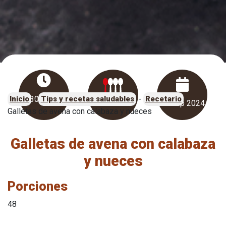
-
-
-
30 minu
Inicio
Tips y recetas saludables
Recetario
Fácil
17 sep 2024
Galletas de avena con calabaza y nueces
Galletas de avena con calabaza
y nueces
Porciones
48