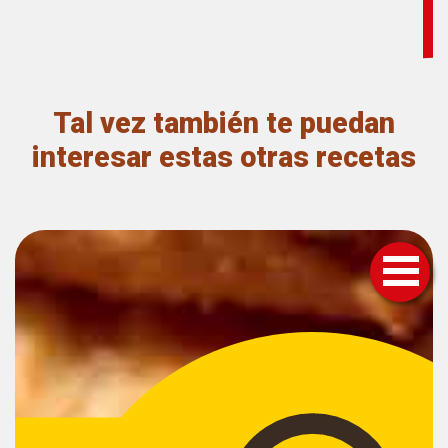
avena
con
calabaza
y
nueces
Tal vez también te puedan
Author
Name
interesar estas otras recetas
Granvita
Published
On
2024-
09-
17
Total
Time
30M