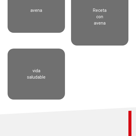
2
avena
Receta
stars
con
avena
3
stars
4
stars
vida
5
saludable
stars
Recipe
Name
Tortitas
de
nopales
con