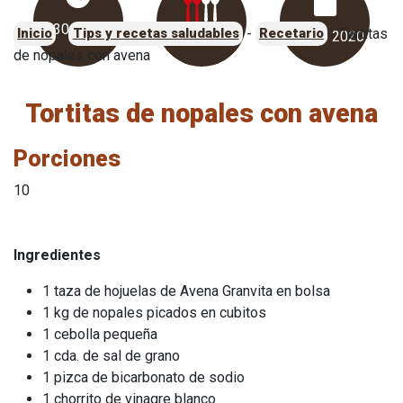
30 minu
Intermedio
-
-
-
Tortitas
Inicio
Tips y recetas saludables
Recetario
26 ago 2020
de nopales con avena
Tortitas de nopales con avena
Porciones
10
Ingredientes
1 taza de hojuelas de Avena Granvita en bolsa
1 kg de nopales picados en cubitos
1 cebolla pequeña
1 cda. de sal de grano
1 pizca de bicarbonato de sodio
1 chorrito de vinagre blanco