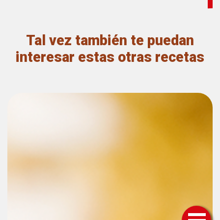
avena
Author
Name
Tal vez también te puedan
Granvita
interesar estas otras recetas
Published
On
2020-
08-
26
Total
Time
30M