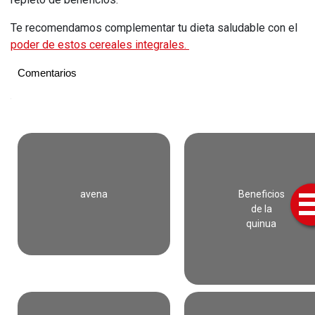
Te recomendamos complementar tu dieta saludable con el
poder de estos cereales integrales.
Comentarios
Summary
Título
Short
Nutrientes
de
avena
Beneficios
la
de la
quinua
quinua
y
sus
beneficios
para
la