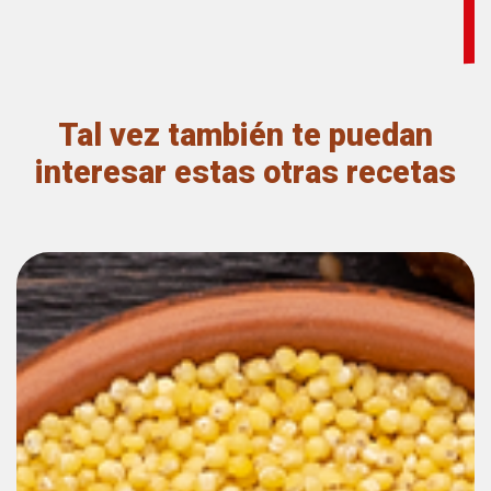
sobre
sus
beneficios
para
la
Tal vez también te puedan
salud.
¡Da
interesar estas otras recetas
clic!
Autor
Granvita