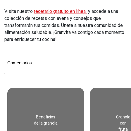
Visita nuestro
recetario gratuito en línea
y accede a una
colección de recetas con avena y consejos que
transformarán tus comidas. Únete a nuestra comunidad de
alimentación saludable. ¡Granvita va contigo cada momento
para enriquecer tu cocina!
Comentarios
Summary
Título
Short
Granola
con
Beneficios
Granola
fruta
de la granola
con
deshidratada,
fruta