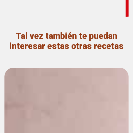
antioxidantes
y
energía.
¡Perfecto
para
Tal vez también te puedan
cada
interesar estas otras recetas
momento
del
día!
Autor
Granvita