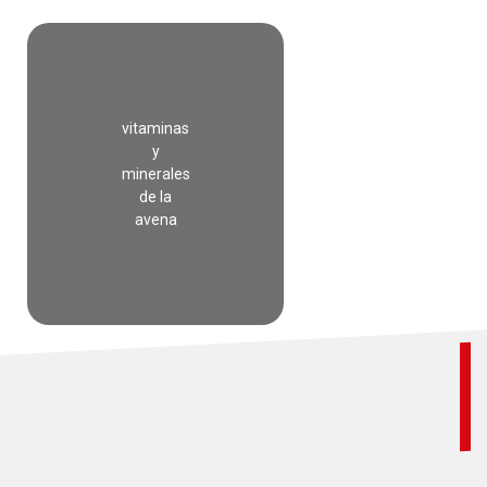
vitaminas
y
minerales
de la
avena