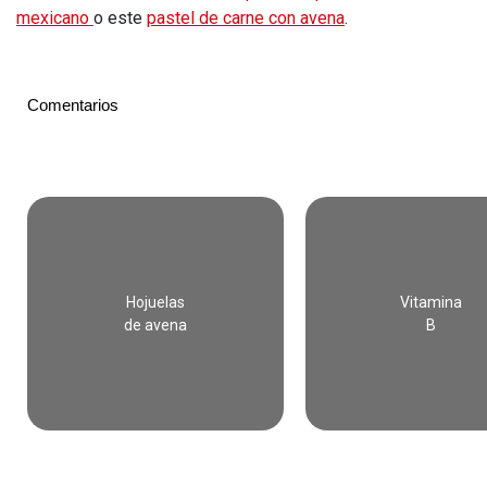
mexicano
o este
pastel de carne con avena
.
Comentarios
Hojuelas
Vitamina
de avena
B